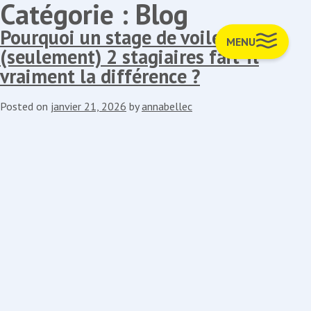
Catégorie :
Blog
Skip
to
Pourquoi un stage de voile à
MENU
content
(seulement) 2 stagiaires fait-il
vraiment la différence ?
Posted on
janvier 21, 2026
by
annabellec